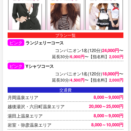
プラン一覧
ピンク
ランジェリーコース
コンパニオン1名(120分)
24,000円
〜
延長30分/
6,000円
〜【指名料】
2,000円
ピンク
Yシャツコース
コンパニオン1名(120分)
18,000円
〜
延長30分/
4,500円
〜【指名料】
2,000円
交通費
8,000～9,000円
月岡温泉エリア
20,000～25,000円
越後湯沢・六日町温泉エリア
8,000～9,000円
湯田上温泉エリア
8,000～10,000円
岩室・弥彦温泉エリア