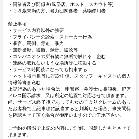
・同業者及び関係者(風俗店、ホスト、スカウト等)
・１８歳未満の方、暴力団関係者、薬物使用者
禁止事項
・サービス内容以外の強要
・プライバシーの詮索・ストーカー行為
・暴言、罵倒、脅迫、暴力
・無断撮影、盗撮、録音、盗聴等
・コンパニオンの所有物に無断で触れる、盗む
・連絡の取れないような場所等に移動する
・サービス時間後になっても拘束する
・ネット掲示板等に誹謗中傷、スタッフ、キャストの個人
情報等書き込む
上記行為のあった場合は、即警察、弁護士に相談後、IPア
ドレス開示請求、又は所定の処置で対応させて頂きます。
尚、サービス終了後であっても女の子よりクレームのあっ
たお客様で上記事項に該当すると判断した場合、事実関係
を確認させて頂く場合が御座いますのでご了承下さい。
ご予約の段階で上記の内容にご理解、同意したもとさせて
頂きます。