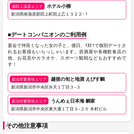
ホテル小柳
湯田上温泉エリア
新潟県南蒲原郡田上町田上乙１３２２ｰ１
■デートコンパニオンのご利用例
宴会で仲良くなった女の子と、後日、1対1で個別デートさ
れるお客様もいらっしゃいます。居酒屋や各種飲食店の
他、お花見やカラオケ、スポーツ観戦などもおすすめで
す！
越後の旬と地酒 えびす鯛
新潟市繁華街エリア
新潟県新潟市中央区弁天１丁目３−３
うんめぇ日本海 鯛家
新潟市繁華街エリア
新潟県新潟市中央区東大通１丁目３−２０ 木村ビル
その他注意事項