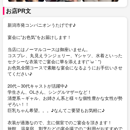
お店PR文
新潟市発コンパニオンうたげです♪
宴会に”お色気”をお届けします！
当店にはノーマルコースは御座いません。
コスプレ、丸見えランジェリー、Yシャツ、水着といった
セクシーな衣装でご宴会に華を添えます(*´ω｀*)
お色気全開コースで素敵な宴会になるようにお手伝いさせ
てください♪
20代～30代キャストが活躍中♪
学生さん、OLさん、シングルマザーなど！
清楚系～ギャル、お姉さん系と様々な個性豊かな女性が勢
ぞろい！！
巨乳ちゃん希望。。。♪なんてご要望もお気軽に♪
衣装が過激なので、主に個室でのご宴会を頂きます！
旅館、温泉宿、割烹などの宴会場でのご利用がおすすめで