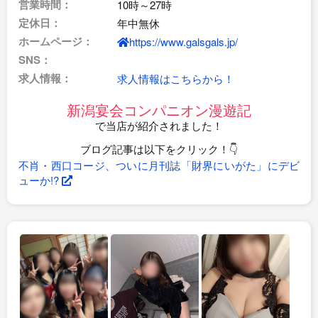
営業時間：
10時～27時
定休日：
年中無休
ホームページ：
https://www.galsgals.jp/
SNS：
求人情報：
求人情報はこちらから！
新潟宴会コンパニオン漫遊記
で当店が紹介されました！
ブログ記事は以下をクリック！👇
不肖・西口コージ、ついに月刊誌「財界にいがた」にデビ
ューか!?