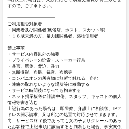
すので、ご了承下さい。
━━━━━━━━━━━
ご利用拒否対象者
・同業者及び関係者(風俗店、ホスト、スカウト等)
・１８歳未満の方、暴力団関係者、薬物使用者
禁止事項
・サービス内容以外の強要
・プライバシーの詮索・ストーカー行為
・暴言、罵倒、脅迫、暴力
・無断撮影、盗撮、録音、盗聴等
・コンパニオンの所有物に無断で触れる、盗む
・連絡の取れないような場所等に移動する
・サービス時間後になっても拘束する
・ネット掲示板等に誹謗中傷、スタッフ、キャストの個人
情報等書き込む
上記行為のあった場合は、即警察、弁護士に相談後、IPア
ドレス開示請求、又は所定の処置で対応させて頂きます。
尚、サービス終了後であっても女の子よりクレームのあっ
たお客様で上記事項に該当すると判断した場合、事実関係