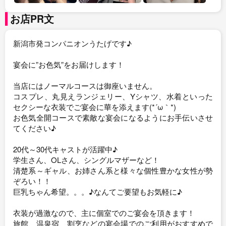
お店PR文
新潟市発コンパニオンうたげです♪
宴会に”お色気”をお届けします！
当店にはノーマルコースは御座いません。
コスプレ、丸見えランジェリー、Yシャツ、水着といった
セクシーな衣装でご宴会に華を添えます(*´ω｀*)
お色気全開コースで素敵な宴会になるようにお手伝いさせ
てください♪
20代～30代キャストが活躍中♪
学生さん、OLさん、シングルマザーなど！
清楚系～ギャル、お姉さん系と様々な個性豊かな女性が勢
ぞろい！！
巨乳ちゃん希望。。。♪なんてご要望もお気軽に♪
衣装が過激なので、主に個室でのご宴会を頂きます！
旅館、温泉宿、割烹などの宴会場でのご利用がおすすめで