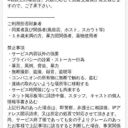
すので、ご了承下さい。
━━━━━━━━━━━
ご利用拒否対象者
・同業者及び関係者(風俗店、ホスト、スカウト等)
・１８歳未満の方、暴力団関係者、薬物使用者
禁止事項
・サービス内容以外の強要
・プライバシーの詮索・ストーカー行為
・暴言、罵倒、脅迫、暴力
・無断撮影、盗撮、録音、盗聴等
・コンパニオンの所有物に無断で触れる、盗む
・連絡の取れないような場所等に移動する
・サービス時間後になっても拘束する
・ネット掲示板等に誹謗中傷、スタッフ、キャストの個人
情報等書き込む
上記行為のあった場合は、即警察、弁護士に相談後、IPア
ドレス開示請求、又は所定の処置で対応させて頂きます。
尚、サービス終了後であっても女の子よりクレームのあっ
たお客様で上記事項に該当すると判断した場合、事実関係