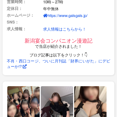
営業時間：
10時～27時
定休日：
年中無休
ホームページ：
https://www.galsgals.jp/
SNS：
求人情報：
求人情報はこちらから！
新潟宴会コンパニオン漫遊記
で当店が紹介されました！
ブログ記事は以下をクリック！👇
不肖・西口コージ、ついに月刊誌「財界にいがた」にデビ
ューか!?