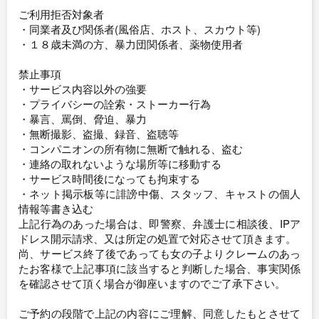
ご利用拒否対象者
・同業者及び関係者(風俗店、ホスト、スカウト等)
・１８歳未満の方、暴力団関係者、薬物使用者
禁止事項
・サービス内容以外の強要
・プライバシーの詮索・ストーカー行為
・暴言、罵倒、脅迫、暴力
・無断撮影、盗撮、録音、盗聴等
・コンパニオンの所有物に無断で触れる、盗む
・連絡の取れないような場所等に移動する
・サービス時間後になっても拘束する
・ネット掲示板等に誹謗中傷、スタッフ、キャストの個人
情報等書き込む
上記行為のあった場合は、即警察、弁護士に相談後、IPア
ドレス開示請求、又は所定の処置で対応させて頂きます。
尚、サービス終了後であっても女の子よりクレームのあっ
たお客様で上記事項に該当すると判断した場合、事実関係
を確認させて頂く場合が御座いますのでご了承下さい。
ご予約の段階で上記の内容にご理解、同意したもとさせて