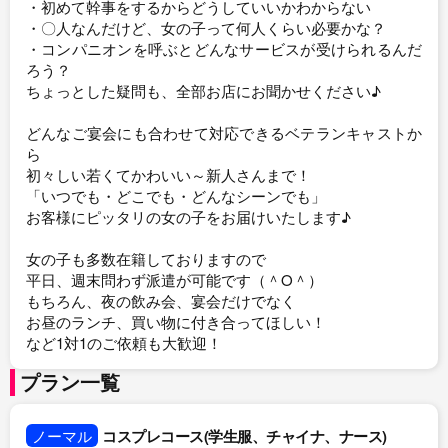
・初めて幹事をするからどうしていいかわからない
・〇人なんだけど、女の子って何人くらい必要かな？
・コンパニオンを呼ぶとどんなサービスが受けられるんだ
ろう？
ちょっとした疑問も、全部お店にお聞かせください♪
どんなご宴会にも合わせて対応できるベテランキャストか
ら
初々しい若くてかわいい～新人さんまで！
「いつでも・どこでも・どんなシーンでも」
お客様にピッタリの女の子をお届けいたします♪
女の子も多数在籍しておりますので
平日、週末問わず派遣が可能です（＾O＾）
もちろん、夜の飲み会、宴会だけでなく
お昼のランチ、買い物に付き合ってほしい！
など1対1のご依頼も大歓迎！
プラン一覧
ノーマル
コスプレコース(学生服、チャイナ、ナース)