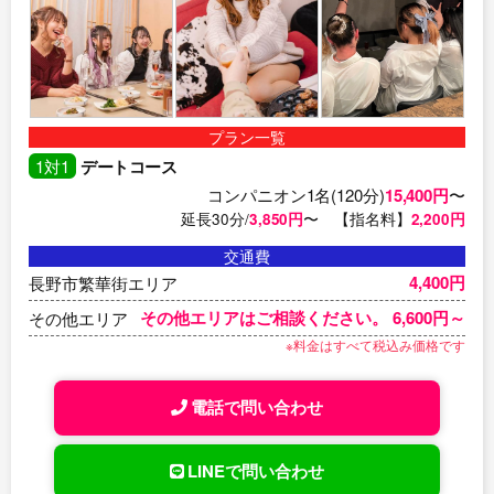
プラン一覧
1対1
デートコース
コンパニオン1名(120分)
15,400円
〜
延長30分/
3,850円
〜 【指名料】
2,200円
交通費
4,400円
長野市繁華街エリア
その他エリアはご相談ください。 6,600円～
その他エリア
※料金はすべて税込み価格です
電話で問い合わせ
LINEで問い合わせ