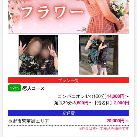
プラン一覧
1対1
恋人コース
コンパニオン1名(120分)
14,000円
〜
延長30分/
3,500円
〜【指名料】
2,000円
交通費
20,000円～
長野市繁華街エリア
※料金はすべて税込み価格です