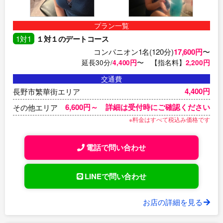
プラン一覧
1対1
１対１のデートコース
コンパニオン1名(120分)
17,600円
〜
延長30分/
4,400円
〜 【指名料】
2,200円
交通費
4,400円
長野市繁華街エリア
6,600円～ 詳細は受付時にご確認ください
その他エリア
※料金はすべて税込み価格です
電話で問い合わせ
LINEで問い合わせ
お店の詳細を見る