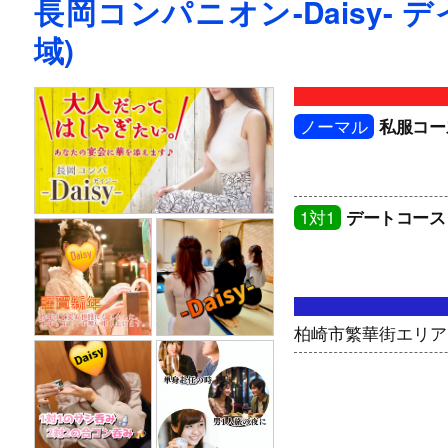
長岡コンパニオン-Daisy- 
域)
ノーマル
私服コー
1対1
デートコース
柏崎市繁華街エリア