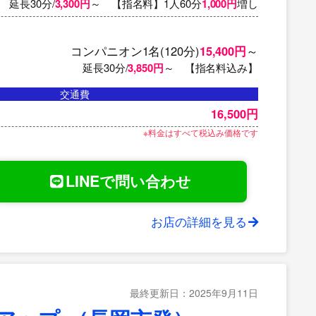
延長30分/
3,300円
～ 【指名料】1人60分
1,000円
増し
コンパニオン1名(120分)
15,400円
～
延長30分/
3,850円
～ 【指名料込み】
交通費
16,500円
※料金はすべて税込み価格です
LINEで問い合わせ
お店の詳細を見る
最終更新日：2025年9月11日